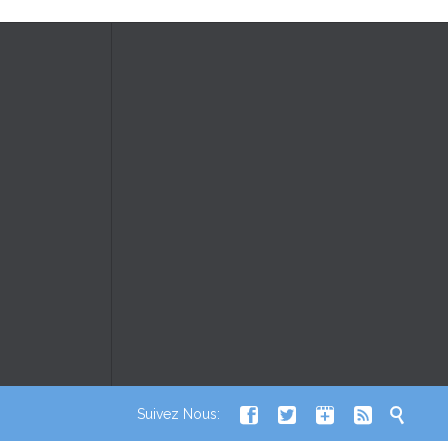





Suivez Nous: