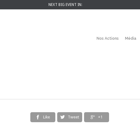
NEXT BIG EVENT IN:
Nos Actions
Média
Like
Tweet
+1


