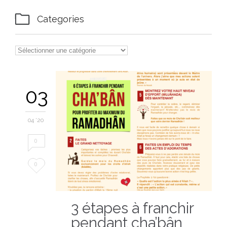

Categories
03
04 '20
0
Love
0
it
3 étapes à franchir
pendant cha’bân