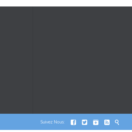





Suivez Nous: