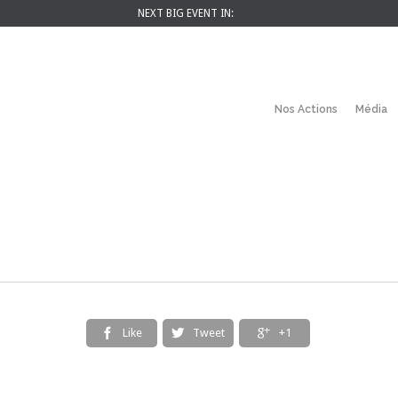
NEXT BIG EVENT IN:
Nos Actions
Média
Like
Tweet
+1


