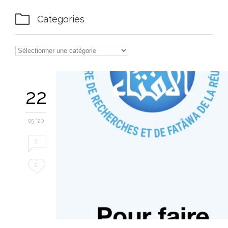

Categories
22
05 '20
0
Love
0
it