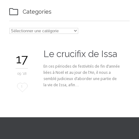

Categories

Categories
Le crucifix de Issa
17
En ces périodes de festivités de fin d’année
liées à Noël et au jour de l’An, il nous a
09 '18
semblé judicieux d’aborder une partie de
la vie de Issa, afin…
Love
1
it