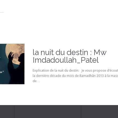
la nuit du destin : Mw
Imdadoullah_Patel
Explication de la nuit du destin: Je vous propose d’écout
la dernière décade du mois de Ramadhân 2013 à la masd
de…