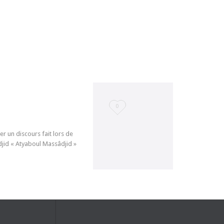
Love
0
it
er un discours fait lors de
jid « Atyaboul Massâdjid »