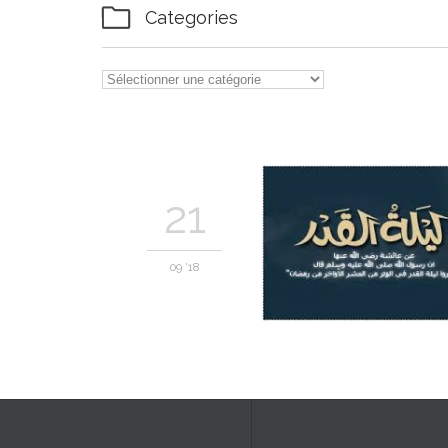

Categories

Categories
21
09 '18