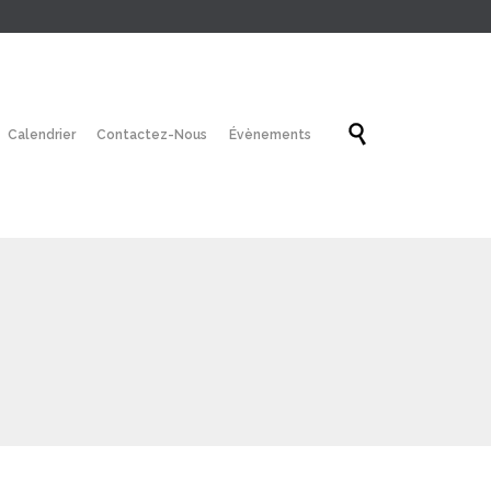
Skip

Calendrier
Contactez-Nous
Évènements
to
content