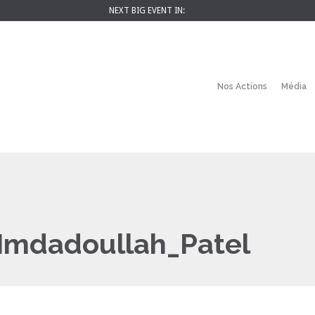
NEXT BIG EVENT IN:
Nos Actions
Média
Imdadoullah_Patel