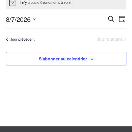
for
Il n’y a pas d’évènements à venir.
Notice
7
Reche
août
8/7/2026
Nav
Recherche
Jour
et
2026
de
Sélectionnez
naviga
vu
une
Jour suivant
date.
Jour précédent
de
Év
vues
Évène
S’abonner au calendrier