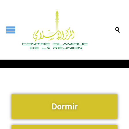

Dormir