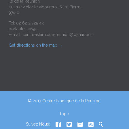
Ile de la Reunion
40, rue victor le vigoureux, Saint-Pierre,
97410
Tel: 02 62 25 25 43
portable : 0692
E-mail:
centre-islamique-reunion@wanadoo.fr
Get directions on the map
→
© 2017 Centre Islamique de la Reunion.
Top
↑





Suivez Nous: