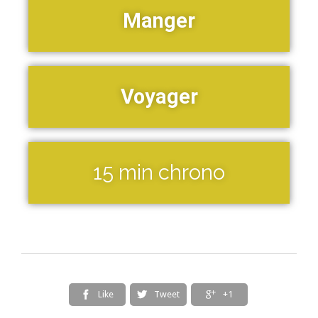
Manger
Voyager
15 min chrono
Like
Tweet
+1


