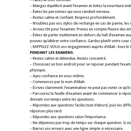
– Mangez équilibré avant l’examen et évitez la nourriture indus
– Évitez les personnes qui vous rendent nerveux.
– Restez calme et confiant. Respirez profondément.
– N’oubliez pas vos stylos de rechange en cas de panne, les cr
– Arrivez tôt pour l’examen. Prenez en compte l’heure des em
– Évitez de parler inutilement en dehors du hall d’examen avan
pouvez qu’altérer votre confiance. Gardez plutôt votre cœur da
– RAPPELEZ-VOUS vos engagements auprès d’Allah : lisez le Qo
PENDANT LES EXAMENS:
– Restez calme et détendue. Restez concentré.
– Choisissez un bon endroit pour se reposer pendant l’examen
physique.
– Ayez confiance en vous-même.
– Commencez par le nom d’Allah.
– Écrivez clairement: l’examinateur ne peut pas noter ce qu’il 
– Parcourez la feuille d’examen avant de commencer à répond
divisant son temps entre les questions.
– Répondez aux questions faciles tout d’abord, puis les diffi
réponses plus tard.
– Répondez aux questions selon l’importance.
– Ne dépensez pas trop de temps sur chaque question. Si vous
– Barrez vos erreurs avec une ligne simple si néces­saire.