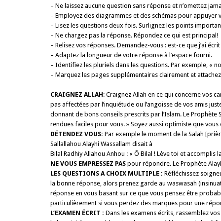
– Ne laissez aucune question sans réponse et n’omettez jama
– Employez des diagrammes et des schémas pour appuyer v
– Lisez les questions deux fois. Surlignez les points importan
– Ne chargez pas la réponse. Répondez ce qui est principal!
– Relisez vos réponses. Demandez-vous : est-ce que j’ai écri
– Adaptez la longueur de votre réponse à l’espace fourni.
– Identifiez les pluriels dans les questions. Par exemple, « 
– Marquez les pages supplémentaires clairement et attachez-
CRAIGNEZ ALLAH
: Craignez Allah en ce qui concerne vos c
pas affectées par l’inquiétude ou l’angoisse de vos amis just
donnant de bons conseils prescrits par l’Islam. Le Prophète Sa
rendues faciles pour vous. » Soyez aussi optimiste que vous 
DÉTENDEZ VOUS:
Par exemple le moment de la Salah [prière]
Sallallahou Alayhi Wassallam disait à
Bilal Radhiy Allahou Anhou : « Ô Bilal ! Lève toi et accomplis 
NE VOUS EMPRESSEZ PAS
pour répondre. Le Prophète Alayhi
LES QUESTIONS A CHOIX MULTIPLE :
Réflé­chissez soigne
la bonne réponse, alors prenez garde au waswasah (insi­nuat
réponse en vous basant sur ce que vous pensez être probable
particulièrement si vous perdez des marques pour une répo
L’EXAMEN ÉCRIT :
Dans les examens écrits, rassemblez vos