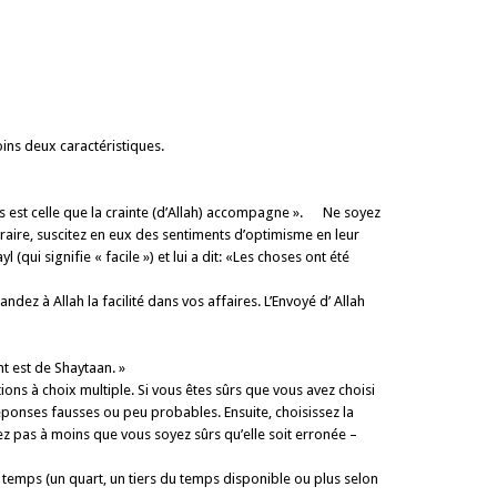
ins deux carac­téristiques.
ces est celle que la crainte (d’Allah) accompagne ». Ne soyez
traire, suscitez en eux des sentiments d’optimisme en leur
qui signifie « facile ») et lui a dit: «Les choses ont été
ez à Allah la facilité dans vos affaires. L’Envoyé d’ Allah
t est de Shaytaan. »
ns à choix multiple. Si vous êtes sûrs que vous avez choisi
éponses fausses ou peu probables. Ensuite, choisissez la
z pas à moins que vous soyez sûrs qu’elle soit erronée –
mps (un quart, un tiers du temps disponible ou plus selon