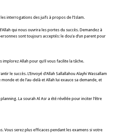
s interrogations des juifs à propos de l’Islam.
 d’Allah qui nous ouvrira les portes du succès. Demandez à
s personnes sont toujours acceptés: le dou’a d’un parent pour
 implorez Allah pour qu’il vous facilite la tâche.
rantir le succès. L’Envoyé d’Allah Sallallahou Alayhi Wassallam
monde et de l’au-delà et Allah lui exauce sa demande, et
anning. La sourah Al Asr a été révélée pour inciter l’être
s. Vous serez plus efficaces pendant les examens si votre