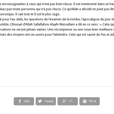
les encourageantes à ceux qui n’ont pas bien réussi. Il est mentionné dans un h
luez pas toute personne qui n’a pas réussi. Ce qu’Allah a décidé ne peut pas ê
iconque. Il sait tout et Il est le plus sage.
our l’au-delà, les questions de l’examen de la tombe, l’apocalypse du jour de l
umble. L’Envoyé d’Allah Sallallahou Alayhi Wassallam a dit en ce sens : « Celui qui
nvocations ne seront jamais vaines. Une récompense ou une issue bien meilleure
mais des moyens mis en œuvre pour l’atteindre. Celui qui est sauvé du Feu et ad
Like
Tweet
+1
Pin it



