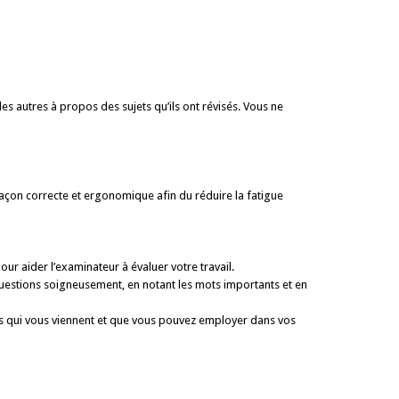
les autres à propos des sujets qu’ils ont révisés. Vous ne
açon correcte et ergo­nomique afin du réduire la fatigue
our aider l’exami­nateur à évaluer votre travail.
uestions soigneuse­ment, en notant les mots importants et en
dées qui vous viennent et que vous pouvez employer dans vos