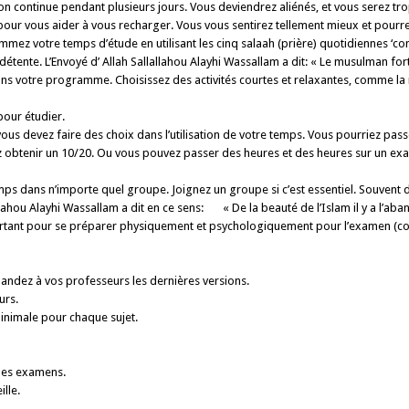
 continue pendant plusieurs jours. Vous deviendrez aliénés, et vous serez tr
ur vous aider à vous recharger. Vous vous sentirez tellement mieux et pourrez
mez votre temps d’étude en utilisant les cinq salaah (prière) quotidiennes ‘c
détente. L’Envoyé d’ Allah Sallallahou Alayhi Wassallam a dit: « Le musulman fo
ns votre programme. Choi­sissez des activités courtes et relaxantes, comme la
pour étudier.
t vous devez faire des choix dans l’utilisa­tion de votre temps. Vous pourriez 
 obtenir un 10/20. Ou vous pouvez passer des heures et des heures sur un exa
emps dans n’importe quel groupe. Joignez un groupe si c’est essentiel. Souvent
llallahou Alayhi Wassallam a dit en ce sens: « De la beauté de l’Islam il y a l’ab
rtant pour se préparer physiquement et psychologiquement pour l’examen (con
emandez à vos professeurs les dernières versions.
urs.
inimale pour chaque sujet.
 les examens.
ille.