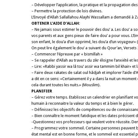
– Développer l’application, la pratique et la propa­gation des
– Permettre la protection de lois divines.
L’Envoyé d’Allah Sallallahou Alayhi Wassallam a demandé à Z
OBTENIR L’AIDE D’ALLAH:
– Ne jamais sous estimer le pouvoir des dou’ a. Les dou’ a so
vos parents et aux gens pieux de faire dou’ a pour vous. L’En
son enfant, le dou’a d’un opprimé, les dou’a d’un voyageur» (
On peut lire également le dou’ a suivant du Qour’an, Versets
– Commencer l’épreuve par « bismillah »
– Se rappeler d’Allah au travers du zikr éloigne l’anxiété et le
– Lire: «Rabbi yassir wa lâ tou’ assir wa tammim bil khair» et 
– Faire deux rakates de salat oul hâdjah et implorer l’aide d’A
a dit en ce sens: «Certainement il y a dans la nuit un mome
cela durant toutes les nuits.» (Mouslim).
PLANIFIER
– Gérez votre temps. Etablissez un calendrier en plani­fiant 
humain à recon­naitre la valeur du temps et à bien le gérer.
– Définissez les objectifs de compétences ou de connaissanc
– Bien connaître le moment fatidique et les dates précisent
-Questionnez vos professeurs qui veulent votre réussite. De
– Programmez votre sommeil. Certaine personnes peuvent bien
état mental est en bonne forme, et le sommeil est essentiel p