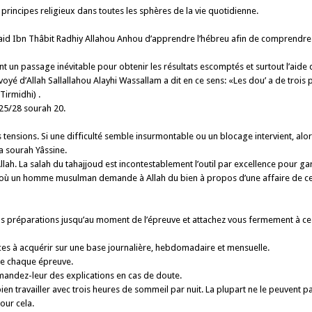
 principes religieux dans toutes les sphères de la vie quotidienne.
aid Ibn Thâbit Radhiy Allahou Anhou d’apprendre l’hébreu afin de comprendre le
nt un passage inévitable pour obtenir les résultats escomptés et surtout l’aide
voyé d’Allah Sallallahou Alayhi Wassallam a dit en ce sens: «Les dou’ a de troi
Tirmidhi) .
 25/28 sourah 20.
s tensions. Si une difficulté semble insur­montable ou un blocage intervient, alors
la sourah Yâssine.
llah. La salah du tahajjoud est incontesta­blement l’outil par excellence pour ga
nt où un homme musulman demande à Allah du bien à propos d’une affaire de ce 
vos préparations jusqu’au moment de l’épreuve et attachez vous fermement à ce pl
es à acquérir sur une base journalière, hebdomadaire et mensuelle.
 de chaque épreuve.
mandez-leur des explications en cas de doute.
 travailler avec trois heures de sommeil par nuit. La plupart ne le peuvent pa
our cela.