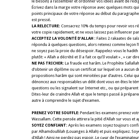
le besoin) à rassembler et ordonner vos idées avant de rédi
Écrivez dans la marge votre réponse avec quelques mots qui i
points principaux de votre réponse au début du paragraphe, ca
est pressé.
LA RELECTURE:
Consacrez 10% du temps pour revoir vos rép
votre copie rapidement, et ne vous laissez pas influencer par l
ACCEPTEZ LA VOLONTÉ D’ALLAH :
Faites 2 rakaates de sal
répondu à quelques questions, alors retenez comme leçon l’im
ne soyez pas la proie du désespoir. Rappelez-vous le hadith du
plutôt: « Allah a décrété et Il a fait ce qu’Il voulait » , » ca
NE PAS TRICHER:
La fraude est harâm. Le Prophète Sallallaho
d’obtenir un diplôme ou un certificat sur lequel on a aucun d
propositions harâm qui sont miroitées par d’autres. Celui q
dénoncez aux responsables un délit dont vous en êtes le tém
questions ou les signalent sur Internet etc., ou qui préparen
Dites-leur de craindre Allah et que le temps passé à prépare
autre à comprendre le sujet d’examen.
PRENEZ VOTRE SOUFFLE
: Pendant les examens prenez votre
Wassallam. Cette pensée attirera la pitié d’Allah sur vous 
SOYEZ CONFIANT:
Après les examens soyez toujours conf
par Alhamdoullilah (Louanges à Allah) et puis expliquez. Soye
d’Allah ! Ainsi ne perdez pas espoir. Le cœur de l’examinateur 