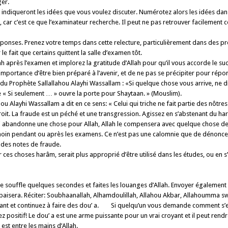
ger.
ndiqueront les idées que vous voulez discuter. Numérotez alors les idées dans 
r c’est ce que l’examinateur recherche. Il peut ne pas retrouver facilement ce q
onses. Prenez votre temps dans cette relecture, particulièrement dans des p
e fait que certains quittent la salle d’examen tôt.
ah après l’examen et implorez la gratitude d’Allah pour qu’il vous accorde le 
portance d’être bien préparé à l’avenir, et de ne pas se précipiter pour répond
 Prophète Sallallahou Alayhi Wassallam : «Si quelque chose vous arrive, ne dites 
r dire « Si seulement … » ouvre la porte pour Shaytaan. » (Mouslim).
u Alayhi Wassallam a dit en ce sens: « Celui qui triche ne fait partie des nôtres
roit. La fraude est un péché et une transgression. Agissez en s’abstenant du har
ui abandonne une chose pour Allah, Allah le compensera avec quelque chose de m
oin pendant ou après les examens. Ce n’est pas une calomnie que de dénoncer 
t des notes de fraude.
r ces choses harâm, serait plus approprié d’être utilisé dans les études, ou en
 souffle quelques secondes et faites les louanges d’Allah. Envoyer également 
et apaisera. Réciter: Soubhaanallah, Alhamdoulillah, Allahou Akbar, Allahoumm
iant et continuez à faire des dou’ a. Si quelqu’un vous demande comment s’
z positif! Le dou’ a est une arme puissante pour un vrai croyant et il peut ren
est entre les mains d’Allah.