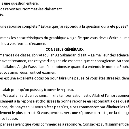
is une question entière.
os réponses. Nommez-les clairement.
ts.
t une réponse complète ? Est-ce que j’ai répondu à la question qui a été posée?
nommez les caractéristiques du graphique » signifie que vous devez écrire au mo
les à vos feuilles d’examen.
CONSEILS GÉNÉRAUX
amarades de classe. Ibn ‘Ataoullah As Sakandari disait: « La meilleur des scien
e avant l’examen, car ce type d’inquiétude est satanique et contagieuse. Au con
llallahou Alayhi Wassallam était optimiste quand il a entendu le nom de Souhayl (
et vos amis réussiront cet examen.
 est une excellente occasion pour faire une pause. Si vous êtes stressés, demand
la salah pour qu’on puisse y trouver le repos ».
 Wassallam a dit en ce sens: « la temporisation est d’Allah et l’empressemen
usement à la réponse et choisissez la bonne réponse en répondant à des questio
ions) de Shaytaan. Si vous n’êtes pas sûrs, alors commencez par éliminer les r
ment le plus correct. Si vous penchez vers une réponse correcte, ne la change
nse fausse.
 pensées avant que vous commenciez à répondre. Consacrez suffisamment de te