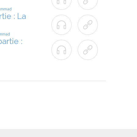
hammad
ie : La


ammad
rtie :

