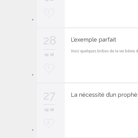
t
L
1
o
v
28
L’exemple parfait
e
Voici quelques bribes de la vie bénie 
i
09 '18
t
L
1
o
v
27
La nécessité d’un prophè
e
i
09 '18
t
L
0
o