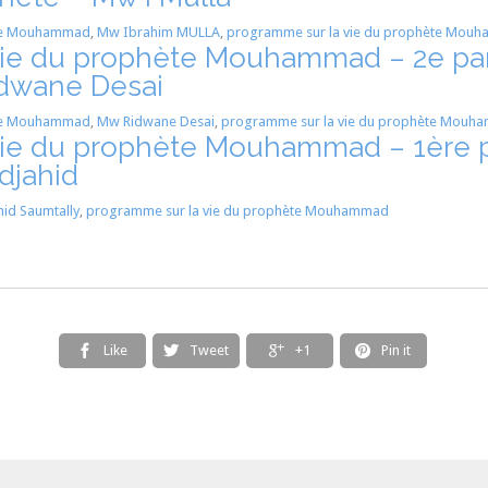
te Mouhammad
,
Mw Ibrahim MULLA
,
programme sur la vie du prophète Mou
ie du prophète Mouhammad – 2e part
dwane Desai
te Mouhammad
,
Mw Ridwane Desai
,
programme sur la vie du prophète Mouh
ie du prophète Mouhammad – 1ère pa
djahid
id Saumtally
,
programme sur la vie du prophète Mouhammad
Like
Tweet
+1
Pin it



