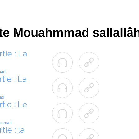
te Mouahmmad sallallâh
ie : La


mad
ie : La


mad
ie : Le


hammad
ie : la

