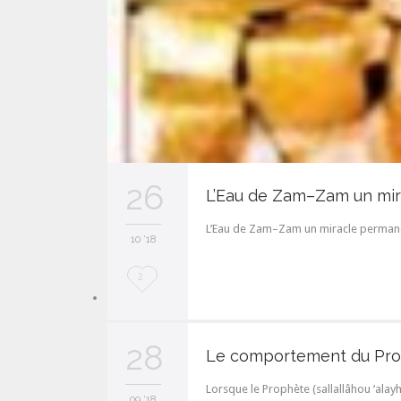
26
L’Eau de Zam–Zam un mi
L’Eau de Zam–Zam un miracle permane
10 '18
L
2
o
v
28
Le comportement du P
e
Lorsque le Prophète (sallallâhou ‘alayhi
i
09 '18