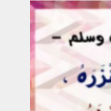
v
e
i
t